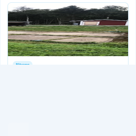
Båtramp
Betarsjön, Junsele
Inga betyg ännu
Ingen beskrivning än.
Tillagd av Batramper
för 3 månader sedan