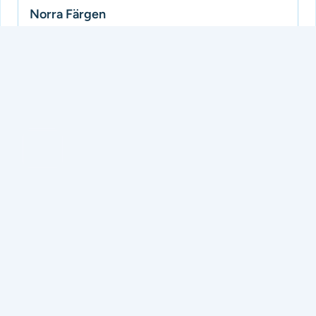
Norra Färgen
Inga betyg ännu
Ingen beskrivning än.
Tillagd av Batramper
för 3 månader sedan
Båtramp
Gällstaö
Inga betyg ännu