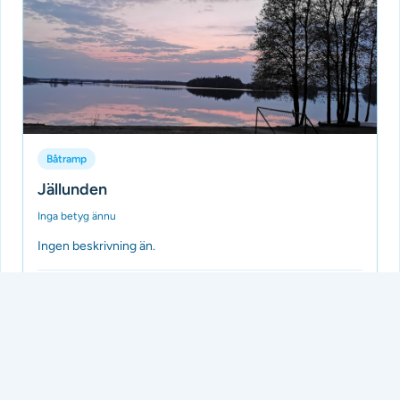
Båtramp
Jällunden
Inga betyg ännu
Ingen beskrivning än.
Tillagd av Batramper
för 3 månader sedan