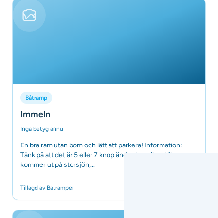
Båtramp
Immeln
Inga betyg ännu
En bra ram utan bom och lätt att parkera! Information:
Tänk på att det är 5 eller 7 knop ända ut ur viken tills man
kommer ut på storsjön,...
Tillagd av Batramper
för 3 månader sedan