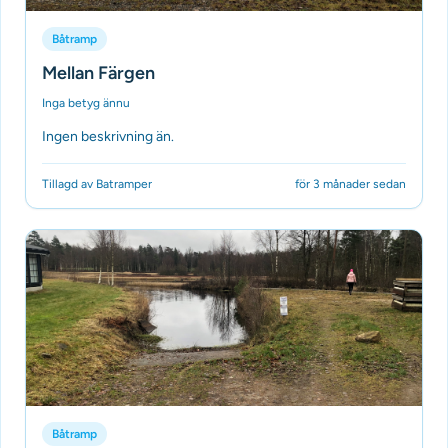
Båtramp
Mellan Färgen
Inga betyg ännu
Ingen beskrivning än.
Tillagd av Batramper
för 3 månader sedan
Båtramp