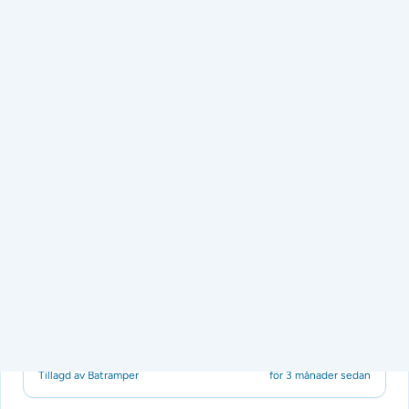
Båtramp
Ätran
Inga betyg ännu
Grävdes/byggdes runt 2008 med underlag av sand/grus.
Fyrhjulsdrift är att föredra om man inte har en väldigt lätt
båt. Djupnar snabbt beroen...
Tillagd av Batramper
för 3 månader sedan