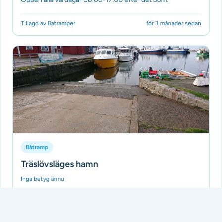
Tillagd av Batramper
för 3 månader sedan
Båtramp
Träslövsläges hamn
Inga betyg ännu
Bred betongramp
Tillagd av Batramper
för 3 månader sedan