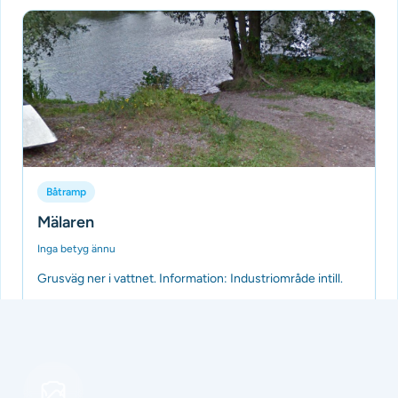
Båtramp
Mälaren
Inga betyg ännu
Grusväg ner i vattnet. Information: Industriområde intill.
Tillagd av Batramper
för 3 månader sedan