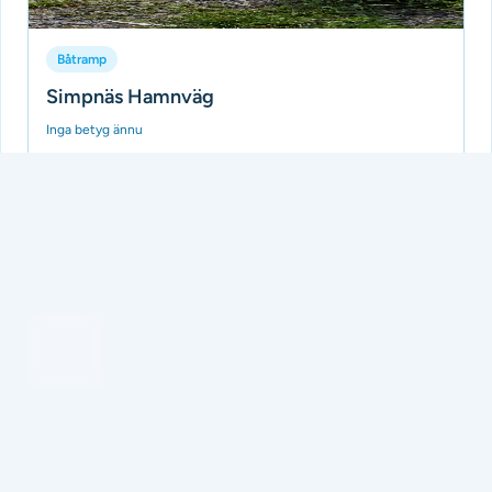
Båtramp
Simpnäs Hamnväg
Inga betyg ännu
Ramp med tillhörande brygga för korttidsförtöjning.
Gästhamn saknas. Nyckel finns att låna i kaféet. Swisha 50
kr med text Rampen till 070 4...
Tillagd av Batramper
för 3 månader sedan