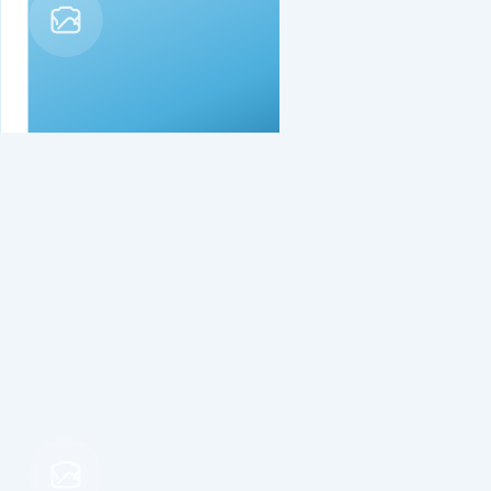
Båtramp
Insjön, Siljan, Orsasjön
Inga betyg ännu
Betongramp med plats att lägga i båtar upp till 40fot. Djup
ca 1,5m Information: 4,5m frihöjd under järnvägsövergång.
Tillagd av Batramper
för 3 månader sedan