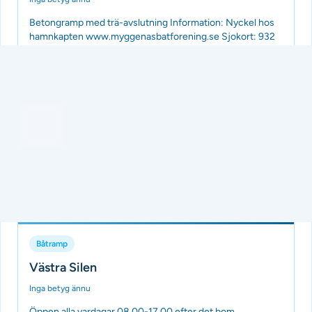
Betongramp med trä-avslutning Information: Nyckel hos
hamnkapten www.myggenasbatforening.se Sjokort: 932
Tillagd av Batramper
för 3 månader sedan
Båtramp
Västra Silen
Inga betyg ännu
Öppen alla vardagar 08.00-17.00 efter det bom.