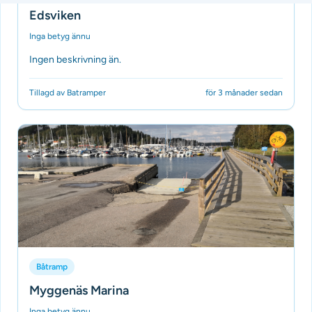
Edsviken
Inga betyg ännu
Ingen beskrivning än.
Tillagd av Batramper
för 3 månader sedan
Båtramp
Myggenäs Marina
Inga betyg ännu