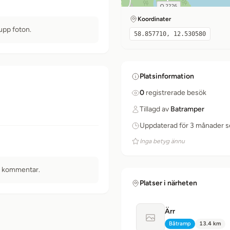
Koordinater
 upp foton.
58.857710, 12.530580
Platsinformation
0
registrerade besök
Tillagd av
Batramper
Uppdaterad för 3 månader 
Inga betyg ännu
n kommentar.
Platser i närheten
Ärr
Ingen bild tillgänglig
Båtramp
13.4 km
Typ:
Avstånd: