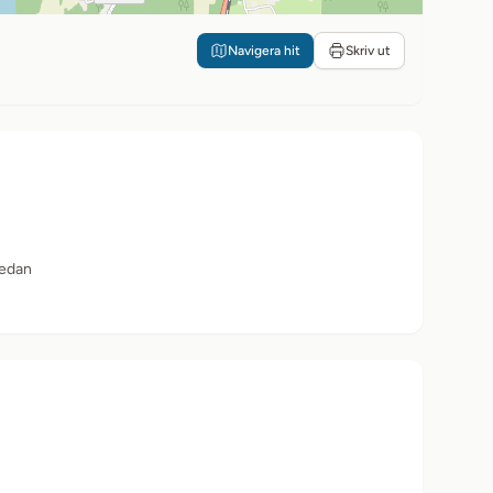
Navigera hit
Skriv ut
sedan