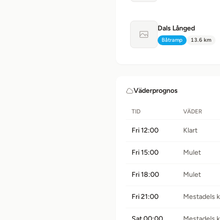
Dals Långed
Ingen bild tillgänglig
Båtramp
13.6 km
Typ:
Avstånd:
Väderprognos
TID
VÄDER
Fri 12:00
Klart
Fri 15:00
Mulet
Fri 18:00
Mulet
Fri 21:00
Mestadels k
Sat 00:00
Mestadels k