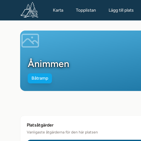
Karta
Topplistan
Lägg till plats
Ånimmen
Båtramp
Platsåtgärder
Vanligaste åtgärderna för den här platsen