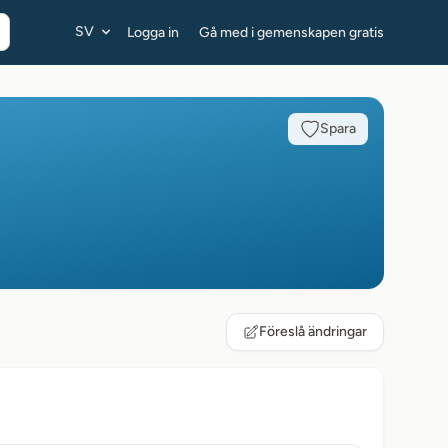
SV
Logga in
Gå med i gemenskapen gratis
Spara
Föreslå ändringar