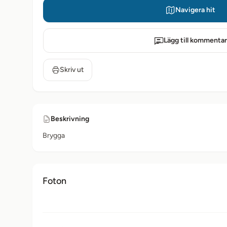
Navigera hit
Lägg till kommentar
Skriv ut
Beskrivning
Brygga
Foton