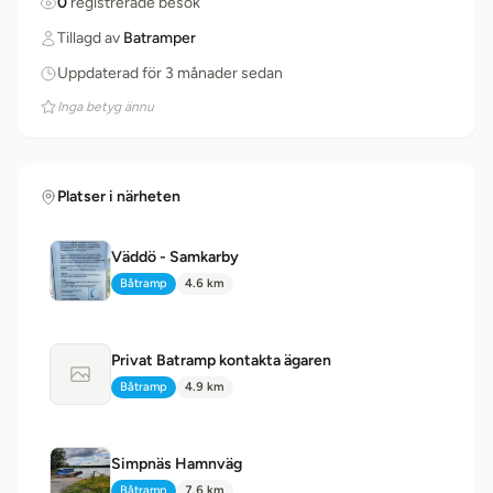
0
registrerade besök
Tillagd av
Batramper
Uppdaterad för 3 månader sedan
Inga betyg ännu
Platser i närheten
Väddö - Samkarby
Båtramp
4.6 km
Typ:
Avstånd:
Privat Batramp kontakta ägaren
Ingen bild tillgänglig
Båtramp
4.9 km
Typ:
Avstånd:
Simpnäs Hamnväg
Båtramp
7.6 km