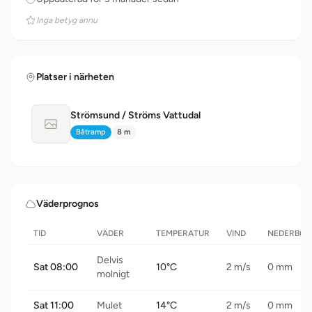
Inga betyg ännu
Platser i närheten
Strömsund / Ströms Vattudal
Ingen bild tillgänglig
Båtramp
8 m
Typ:
Avstånd:
Väderprognos
TID
VÄDER
TEMPERATUR
VIND
NEDERBÖR
Delvis
Sat 08:00
10°C
2 m/s
0 mm
molnigt
Sat 11:00
Mulet
14°C
2 m/s
0 mm