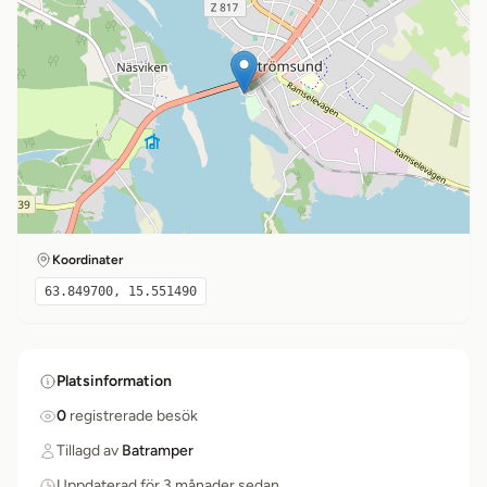
Koordinater
63.849700, 15.551490
Platsinformation
0
registrerade besök
Tillagd av
Batramper
Uppdaterad för 3 månader sedan