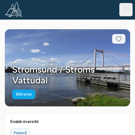
Strömsund / Ströms
Vattudal
Båtramp
Snabb översikt
Foton:
2