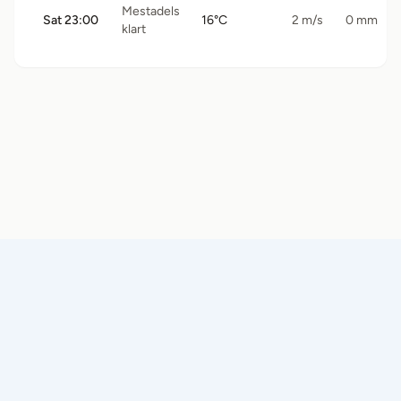
Mestadels
Sat 23:00
16°C
2 m/s
0 mm
klart
© 2026 Båtramper