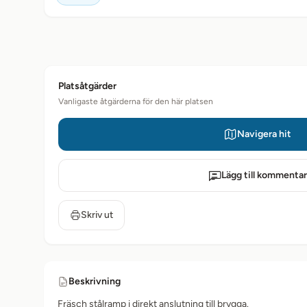
Platsåtgärder
Vanligaste åtgärderna för den här platsen
Navigera hit
Lägg till kommentar
Skriv ut
Beskrivning
Fräsch stålramp i direkt anslutning till brygga.