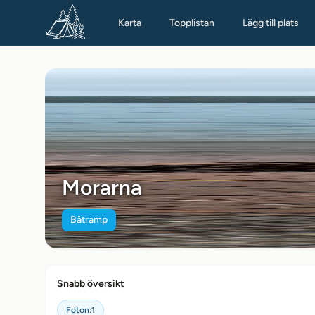
Karta
Topplistan
Lägg till plats
Morarna
Båtramp
Snabb översikt
Foton:
1