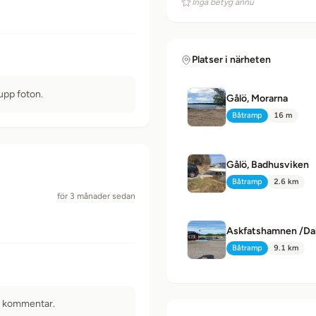
Inga betyg ännu
Platser i närheten
 upp foton.
Gålö, Morarna
Båtramp
16 m
Typ:
Avstånd:
Gålö, Badhusviken
Båtramp
2.6 km
Typ:
Avstånd:
för 3 månader sedan
Askfatshamnen /Da
Båtramp
9.1 km
Typ:
Avstånd:
n kommentar.