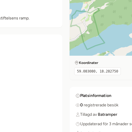
tiftelsens ramp.
Koordinater
59.083080, 18.282750
Platsinformation
0
registrerade besök
Tillagd av
Batramper
Uppdaterad för 3 månader 