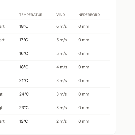
TEMPERATUR
VIND
NEDERBÖRD
art
18°C
6 m/s
0 mm
art
17°C
5 m/s
0 mm
16°C
5 m/s
0 mm
18°C
4 m/s
0 mm
21°C
3 m/s
0 mm
gt
24°C
3 m/s
0 mm
gt
23°C
3 m/s
0 mm
art
19°C
2 m/s
0 mm