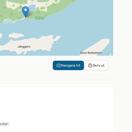
Navigera hit
Skriv ut
sedan