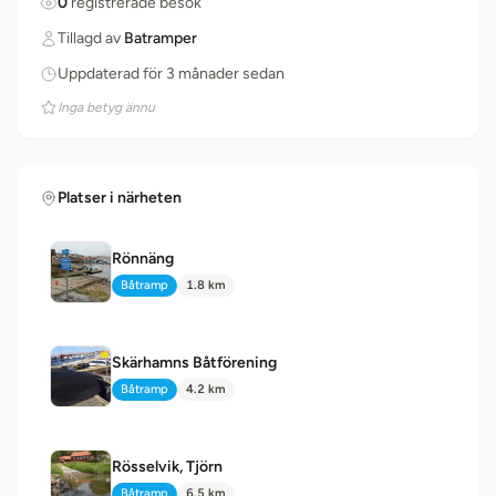
0
registrerade besök
Tillagd av
Batramper
Uppdaterad för 3 månader sedan
Inga betyg ännu
Platser i närheten
Rönnäng
Båtramp
1.8 km
Typ:
Avstånd:
Skärhamns Båtförening
Båtramp
4.2 km
Typ:
Avstånd:
Rösselvik, Tjörn
Båtramp
6.5 km