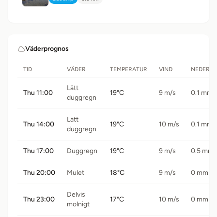
Typ:
Avstånd:
Väderprognos
TID
VÄDER
TEMPERATUR
VIND
NEDERB
Lätt
Thu 11:00
19°C
9 m/s
0.1 mm
duggregn
Lätt
Thu 14:00
19°C
10 m/s
0.1 mm
duggregn
Thu 17:00
Duggregn
19°C
9 m/s
0.5 mm
Thu 20:00
Mulet
18°C
9 m/s
0 mm
Delvis
Thu 23:00
17°C
10 m/s
0 mm
molnigt