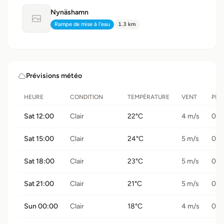
Nynäshamn
Aucune photo disponible
Rampe de mise à l'eau
1.3 km
Type:
Distance:
Prévisions météo
HEURE
CONDITION
TEMPÉRATURE
VENT
PRÉ
Sat 12:00
Clair
22°C
4 m/s
0 
Sat 15:00
Clair
24°C
5 m/s
0 
Sat 18:00
Clair
23°C
5 m/s
0 
Sat 21:00
Clair
21°C
5 m/s
0 
Sun 00:00
Clair
18°C
4 m/s
0 