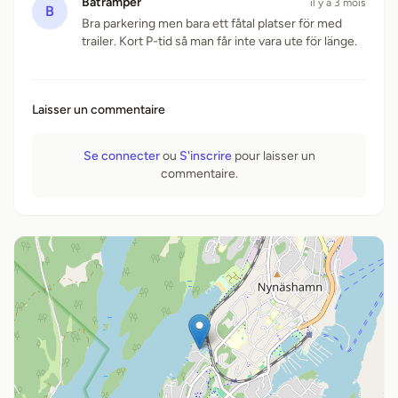
Batramper
il y a 3 mois
B
Bra parkering men bara ett fåtal platser för med
trailer. Kort P-tid så man får inte vara ute för länge.
Laisser un commentaire
Se connecter
ou
S'inscrire
pour laisser un
commentaire.