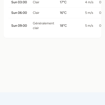
Sun 03:00
Clair
17°C
4 m/s
0 
Sun 06:00
Clair
16°C
5 m/s
0 
Généralement
Sun 09:00
18°C
5 m/s
0 
clair