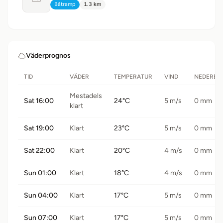
Ingen bild tillgänglig
Båtramp
1.3 km
Typ:
Avstånd:
Väderprognos
TID
VÄDER
TEMPERATUR
VIND
NEDERBÖ
Mestadels
Sat 16:00
24°C
5 m/s
0 mm
klart
Sat 19:00
Klart
23°C
5 m/s
0 mm
Sat 22:00
Klart
20°C
4 m/s
0 mm
Sun 01:00
Klart
18°C
4 m/s
0 mm
Sun 04:00
Klart
17°C
5 m/s
0 mm
Sun 07:00
Klart
17°C
5 m/s
0 mm