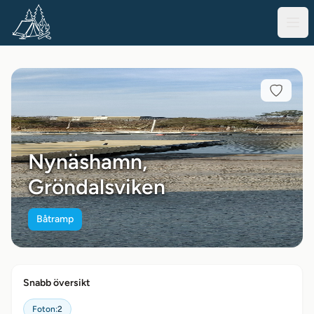
Nynäshamn,
Gröndalsviken
Båtramp
Snabb översikt
Foton:
2