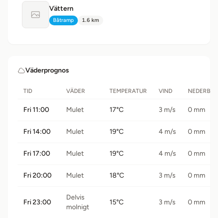
Vättern
Ingen bild tillgänglig
Båtramp
1.6 km
Typ:
Avstånd:
Väderprognos
TID
VÄDER
TEMPERATUR
VIND
NEDERBÖ
Fri 11:00
Mulet
17°C
3 m/s
0 mm
Fri 14:00
Mulet
19°C
4 m/s
0 mm
Fri 17:00
Mulet
19°C
4 m/s
0 mm
Fri 20:00
Mulet
18°C
3 m/s
0 mm
Delvis
Fri 23:00
15°C
3 m/s
0 mm
molnigt