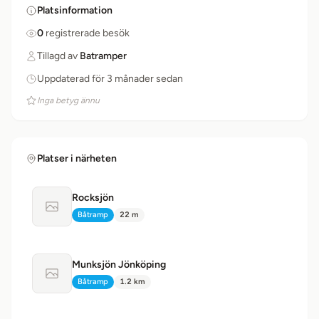
Platsinformation
0
registrerade besök
Tillagd av
Batramper
Uppdaterad för 3 månader sedan
Inga betyg ännu
Platser i närheten
Rocksjön
Ingen bild tillgänglig
Båtramp
22 m
Typ:
Avstånd:
Munksjön Jönköping
Ingen bild tillgänglig
Båtramp
1.2 km
Typ:
Avstånd: