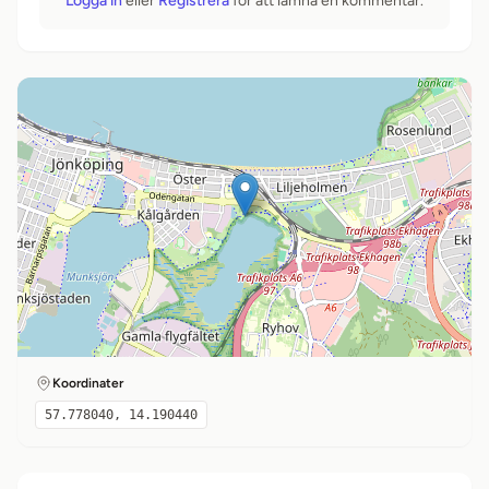
Logga in
eller
Registrera
för att lämna en kommentar.
Koordinater
57.778040, 14.190440