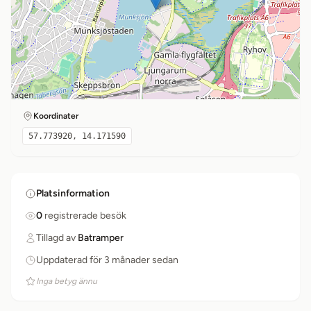
Koordinater
57.773920, 14.171590
Platsinformation
0
registrerade besök
Tillagd av
Batramper
Uppdaterad för 3 månader sedan
Inga betyg ännu