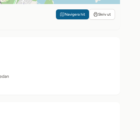
Navigera hit
Skriv ut
sedan