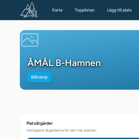
Karta
Topplistan
Lägg till plats
ÅMÅL B-Hamnen
Båtramp
Platsåtgärder
Vanligaste åtgärderna för den här platsen