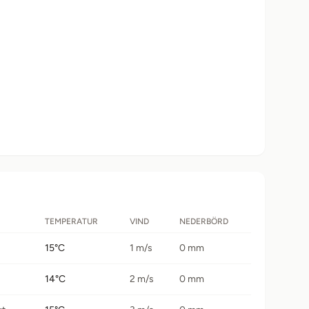
TEMPERATUR
VIND
NEDERBÖRD
15°C
1 m/s
0 mm
14°C
2 m/s
0 mm