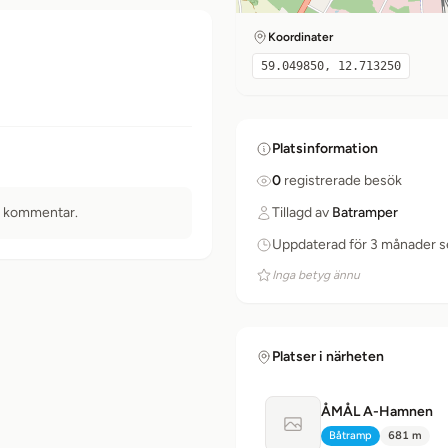
Koordinater
59.049850, 12.713250
Platsinformation
0
registrerade besök
n kommentar.
Tillagd av
Batramper
Uppdaterad för 3 månader 
Inga betyg ännu
Platser i närheten
ÅMÅL A-Hamnen
Ingen bild tillgänglig
Båtramp
681 m
Typ:
Avstånd: