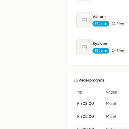
Vänern
Ingen bild tillgänglig
Båtramp
11.4 km
Typ:
Avstånd:
Byälven
Ingen bild tillgänglig
Båtramp
14.7 km
Typ:
Avstånd:
Väderprognos
TID
VÄDER
Fri 02:00
Mulet
Fri 05:00
Mulet