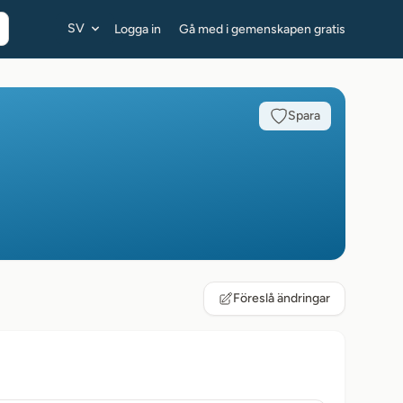
SV
Logga in
Gå med i gemenskapen gratis
Spara
Föreslå ändringar