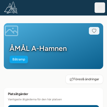
ÅMÅL A-Hamnen
Båtramp
Föreslå ändringar
Platsåtgärder
Vanligaste åtgärderna för den här platsen