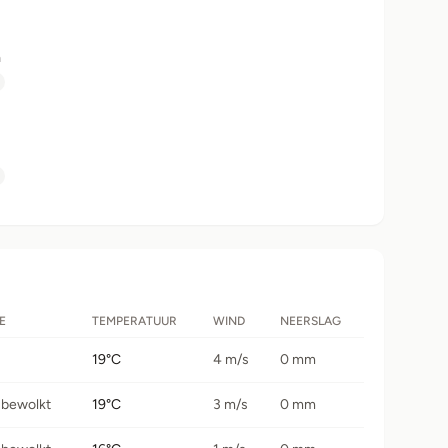
n
r
E
TEMPERATUUR
WIND
NEERSLAG
19°C
4 m/s
0 mm
 bewolkt
19°C
3 m/s
0 mm