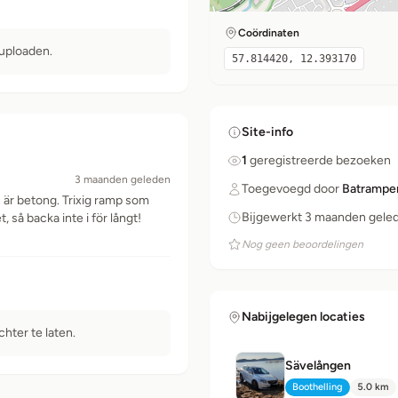
Coördinaten
 uploaden.
57.814420, 12.393170
Site-info
1
geregistreerde bezoeken
3 maanden geleden
Toegevoegd door
Batrampe
är betong. Trixig ramp som
Bijgewerkt 3 maanden gele
, så backa inte i för långt!
Nog geen beoordelingen
Nabijgelegen locaties
chter te laten.
Sävelången
Boothelling
5.0 km
Type:
Afstand: