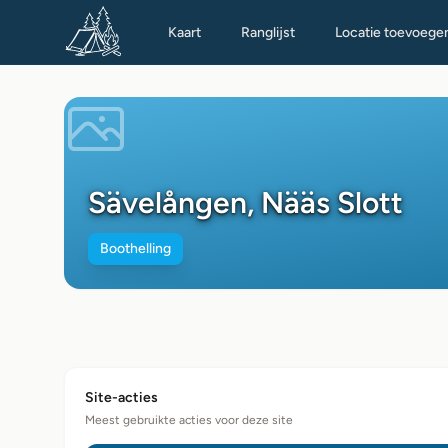
Kaart
Ranglijst
Locatie toevoege
Sävelången, Nääs Slott
Boothelling
Site-acties
Meest gebruikte acties voor deze site