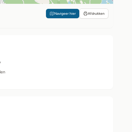
Navigeer hier
Afdrukken
r
den