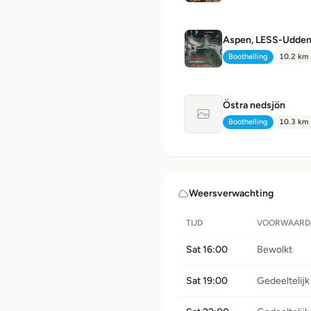
Aspen, LESS-Udde
Boothelling
10.2 km
Type:
Afstand:
Östra nedsjön
Geen foto beschikbaa
Boothelling
10.3 km
Type:
Afstand:
Weersverwachting
TIJD
VOORWAARD
Sat 16:00
Bewolkt
Sat 19:00
Gedeeltelijk