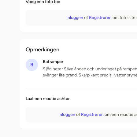
Voeg een foto toe
Inloggen
of
Registreren
om foto's te
Opmerkingen
Batramper
B
Sjön heter Sävelången och underlaget på rampen 
svänger lite grand. Skarp kant precis i vattenbrynet
Laat een reactie achter
Inloggen
of
Registreren
om een ​​reactie a