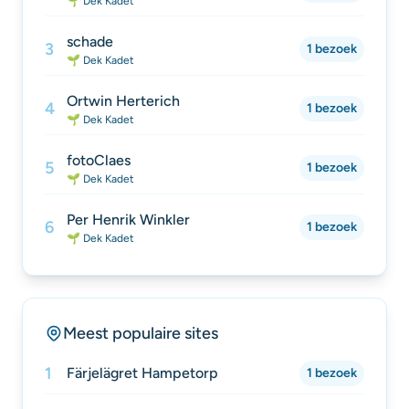
🌱 Dek Kadet
schade
3
1 bezoek
🌱 Dek Kadet
Ortwin Herterich
4
1 bezoek
🌱 Dek Kadet
fotoClaes
5
1 bezoek
🌱 Dek Kadet
Per Henrik Winkler
6
1 bezoek
🌱 Dek Kadet
Meest populaire sites
1
Färjelägret Hampetorp
1 bezoek