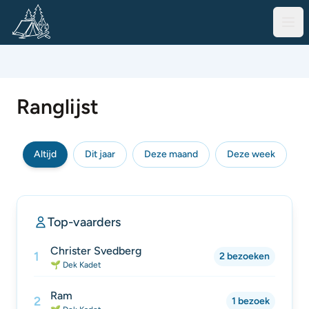
Ranglijst
Altijd
Dit jaar
Deze maand
Deze week
Top-vaarders
Christer Svedberg
1
2 bezoeken
🌱 Dek Kadet
Ram
2
1 bezoek