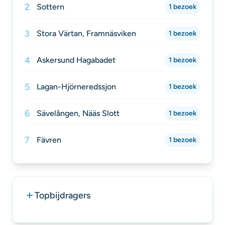
2
Sottern
1 bezoek
3
Stora Värtan, Framnäsviken
1 bezoek
4
Askersund Hagabadet
1 bezoek
5
Lagan-Hjörneredssjon
1 bezoek
6
Sävelången, Nääs Slott
1 bezoek
7
Fävren
1 bezoek
Topbijdragers