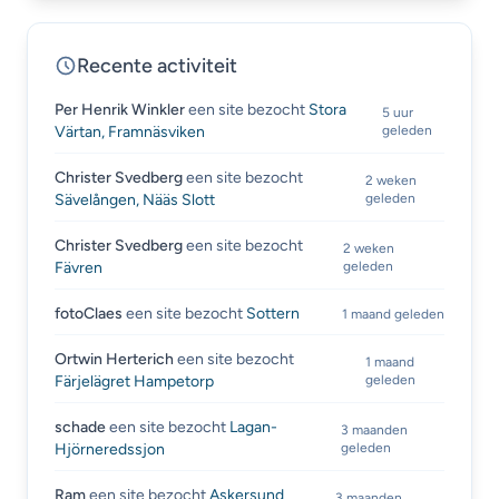
Recente activiteit
Per Henrik Winkler
een site bezocht
Stora
5 uur
Värtan, Framnäsviken
geleden
Christer Svedberg
een site bezocht
2 weken
Sävelången, Nääs Slott
geleden
Christer Svedberg
een site bezocht
2 weken
Fävren
geleden
fotoClaes
een site bezocht
Sottern
1 maand geleden
Ortwin Herterich
een site bezocht
1 maand
Färjelägret Hampetorp
geleden
schade
een site bezocht
Lagan-
3 maanden
Hjörneredssjon
geleden
Ram
een site bezocht
Askersund
3 maanden