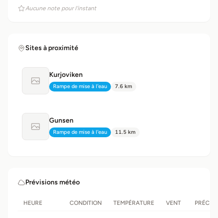
Aucune note pour l'instant
Sites à proximité
Kurjoviken
Aucune photo disponible
Rampe de mise à l'eau
7.6 km
Type:
Distance:
Gunsen
Aucune photo disponible
Rampe de mise à l'eau
11.5 km
Type:
Distance:
Prévisions météo
HEURE
CONDITION
TEMPÉRATURE
VENT
PRÉCIPI