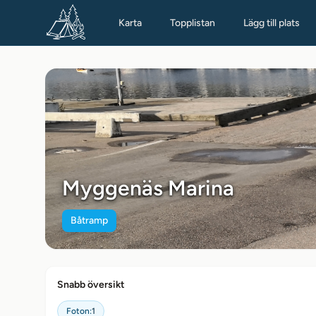
Karta
Topplistan
Lägg till plats
Myggenäs Marina
Båtramp
Snabb översikt
Foton:
1