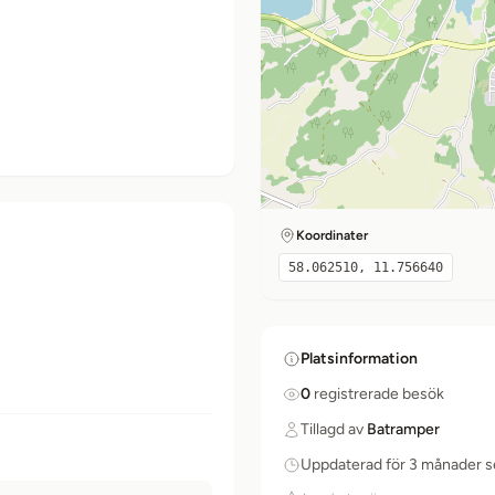
Koordinater
58.062510, 11.756640
Platsinformation
0
registrerade besök
Tillagd av
Batramper
Uppdaterad för 3 månader 