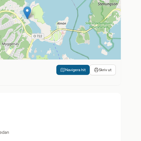
Navigera hit
Skriv ut
sedan