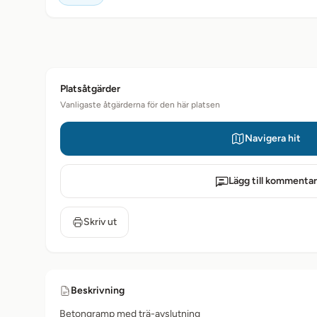
Platsåtgärder
Vanligaste åtgärderna för den här platsen
Navigera hit
Lägg till kommentar
Skriv ut
Beskrivning
Betongramp med trä-avslutning