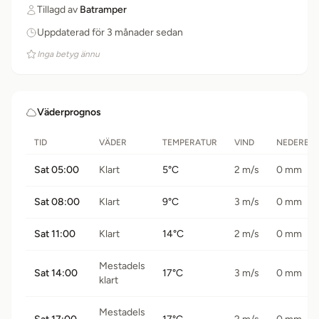
Tillagd av
Batramper
Uppdaterad för 3 månader sedan
Inga betyg ännu
Väderprognos
TID
VÄDER
TEMPERATUR
VIND
NEDERBÖ
Sat 05:00
Klart
5°C
2 m/s
0 mm
Sat 08:00
Klart
9°C
3 m/s
0 mm
Sat 11:00
Klart
14°C
2 m/s
0 mm
Mestadels
Sat 14:00
17°C
3 m/s
0 mm
klart
Mestadels