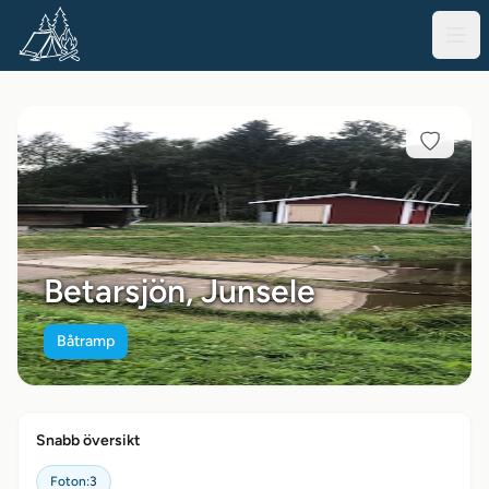
Betarsjön, Junsele
Båtramp
Snabb översikt
Foton:
3