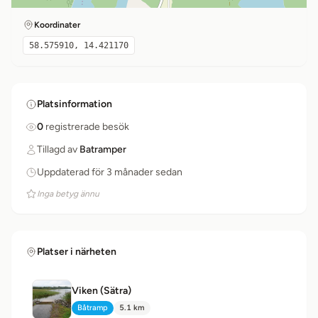
Koordinater
58.575910, 14.421170
Platsinformation
0
registrerade besök
Tillagd av
Batramper
Uppdaterad för 3 månader sedan
Inga betyg ännu
Platser i närheten
Viken (Sätra)
Båtramp
5.1 km
Typ:
Avstånd: