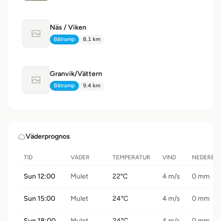
Näs / Viken
Ingen bild tillgänglig
Båtramp
8.1 km
Typ:
Avstånd:
Granvik/Vättern
Ingen bild tillgänglig
Båtramp
9.4 km
Typ:
Avstånd:
Väderprognos
TID
VÄDER
TEMPERATUR
VIND
NEDERBÖ
Sun 12:00
Mulet
22°C
4 m/s
0 mm
Sun 15:00
Mulet
24°C
4 m/s
0 mm
Sun 18:00
Mulet
24°C
4 m/s
0 mm