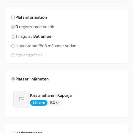
Platsinformation
0
registrerade besök
Tillagd av
Batramper
Uppdaterad för 3 månader sedan
Inga betyg ännu
Platser i närheten
Kristinehamn, Kapurja
Ingen bild tillgänglig
Båtramp
5.2 km
Typ:
Avstånd: