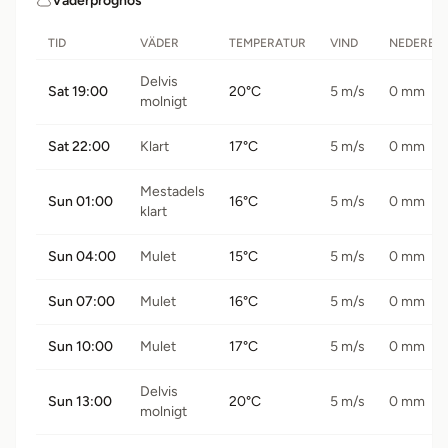
Väderprognos
TID
VÄDER
TEMPERATUR
VIND
NEDERBÖ
Delvis
Sat 19:00
20°C
5 m/s
0 mm
molnigt
Sat 22:00
Klart
17°C
5 m/s
0 mm
Mestadels
Sun 01:00
16°C
5 m/s
0 mm
klart
Sun 04:00
Mulet
15°C
5 m/s
0 mm
Sun 07:00
Mulet
16°C
5 m/s
0 mm
Sun 10:00
Mulet
17°C
5 m/s
0 mm
Delvis
Sun 13:00
20°C
5 m/s
0 mm
molnigt