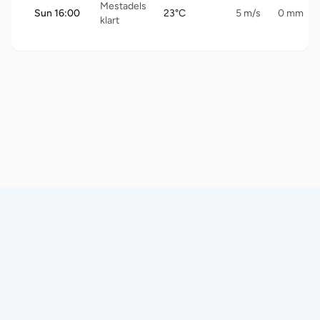
Mestadels
Sun 16:00
23°C
5 m/s
0 mm
klart
© 2026 Båtramper