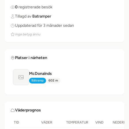
0
registrerade besök
Tillagd av
Batramper
Uppdaterad för 3 månader sedan
Inga betyg ännu
Platser i närheten
McDonalnds
Ingen bild tillgänglig
Båtramp
602 m
Typ:
Avstånd:
Väderprognos
TID
VÄDER
TEMPERATUR
VIND
NEDERBÖ