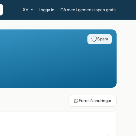
SV
Logga in
Gå med i gemenskapen gratis
Spara
Föreslå ändringar