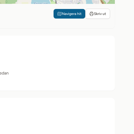
Navigera hit
Skriv ut
sedan