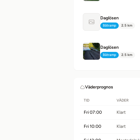
Daglösen
Ingen bild tillgänglig
Båtramp
2.5 km
Typ:
Avstånd:
Daglösen
Båtramp
2.5 km
Typ:
Avstånd:
Väderprognos
TID
VÄDER
Fri 07:00
Klart
Fri 10:00
Klart