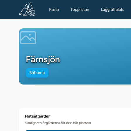
Karta
Topplistan
Lägg till plats
Färnsjön
Båtramp
Platsåtgärder
Vanligaste åtgärderna för den här platsen