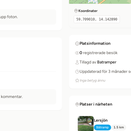
Koordinater
 upp foton.
59.709010, 14.142890
Platsinformation
0
registrerade besök
Tillagd av
Batramper
Uppdaterad för 3 månader 
Inga betyg ännu
n kommentar.
Platser i närheten
Lersjön
Båtramp
1.5 km
Typ:
Avstånd: