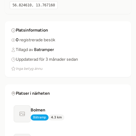
56.824610, 13.767160
Platsinformation
0
registrerade besök
Tillagd av
Batramper
Uppdaterad för 3 månader sedan
Inga betyg ännu
Platser i närheten
Bolmen
Ingen bild tillgänglig
Båtramp
4.3 km
Typ:
Avstånd: