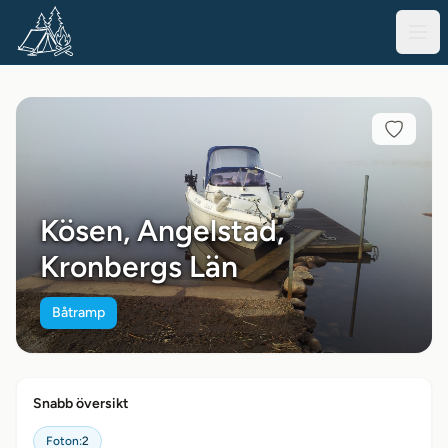
Kösen, Angelstad,
Kronbergs Län
Båtramp
Snabb översikt
Foton:
2