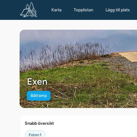
Karta
Topplistan
Lägg till plats
Exen
Båtramp
Snabb översikt
Foton:
1