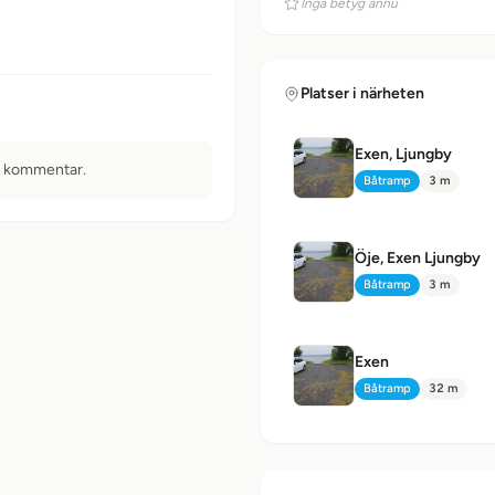
Inga betyg ännu
Platser i närheten
Exen, Ljungby
n kommentar.
Båtramp
3 m
Typ:
Avstånd:
Öje, Exen Ljungby
Båtramp
3 m
Typ:
Avstånd:
Exen
Båtramp
32 m
Typ:
Avstånd: