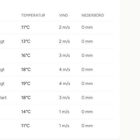
TEMPERATUR
VIND
NEDERBÖRD
11°C
2 m/s
0 mm
igt
13°C
2 m/s
0 mm
16°C
3 m/s
0 mm
igt
18°C
4 m/s
0 mm
igt
19°C
4 m/s
0 mm
lart
18°C
3 m/s
0 mm
14°C
1 m/s
0 mm
11°C
1 m/s
0 mm