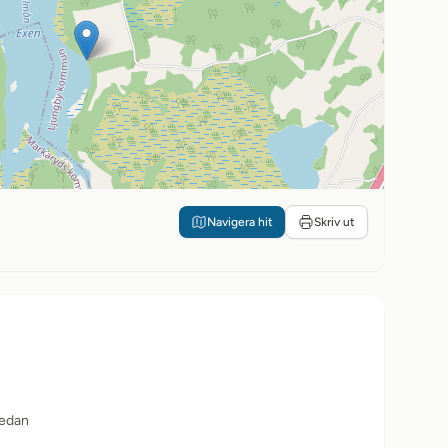
Navigera hit
Skriv ut
sedan