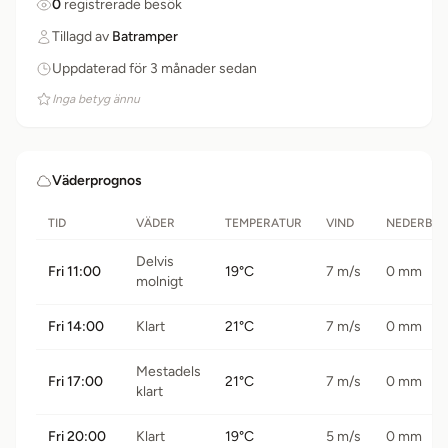
0
registrerade besök
Tillagd av
Batramper
Uppdaterad för 3 månader sedan
Inga betyg ännu
Väderprognos
TID
VÄDER
TEMPERATUR
VIND
NEDERBÖ
Delvis
Fri 11:00
19°C
7 m/s
0 mm
molnigt
Fri 14:00
Klart
21°C
7 m/s
0 mm
Mestadels
Fri 17:00
21°C
7 m/s
0 mm
klart
Fri 20:00
Klart
19°C
5 m/s
0 mm