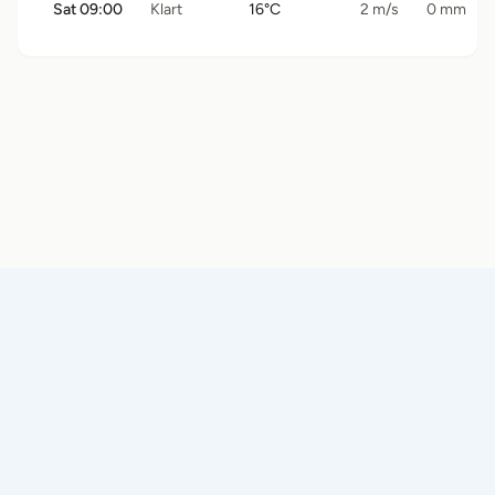
Sat 09:00
Klart
16°C
2 m/s
0 mm
© 2026 Båtramper
Alla platser
Om
Villkor
Integritetspolicy
Kontakt
NordicGearLab