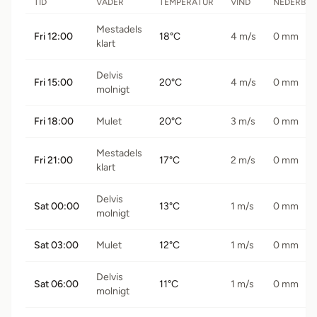
TID
VÄDER
TEMPERATUR
VIND
NEDERBÖ
Mestadels
Fri 12:00
18°C
4 m/s
0 mm
klart
Delvis
Fri 15:00
20°C
4 m/s
0 mm
molnigt
Fri 18:00
Mulet
20°C
3 m/s
0 mm
Mestadels
Fri 21:00
17°C
2 m/s
0 mm
klart
Delvis
Sat 00:00
13°C
1 m/s
0 mm
molnigt
Sat 03:00
Mulet
12°C
1 m/s
0 mm
Delvis
Sat 06:00
11°C
1 m/s
0 mm
molnigt