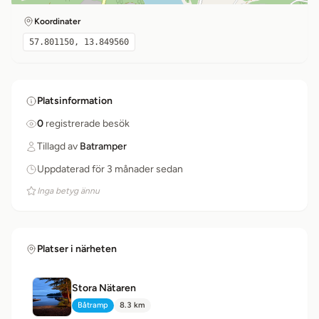
Koordinater
57.801150, 13.849560
Platsinformation
0
registrerade besök
Tillagd av
Batramper
Uppdaterad för 3 månader sedan
Inga betyg ännu
Platser i närheten
Stora Nätaren
Båtramp
8.3 km
Typ:
Avstånd: