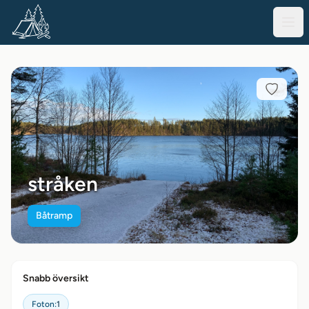
stråken
Båtramp
Snabb översikt
Foton:
1