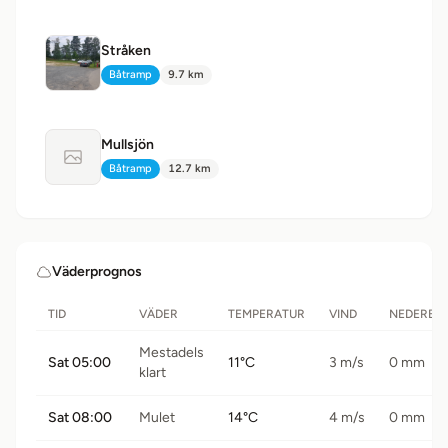
Stråken
Båtramp
9.7 km
Typ:
Avstånd:
Mullsjön
Ingen bild tillgänglig
Båtramp
12.7 km
Typ:
Avstånd:
Väderprognos
TID
VÄDER
TEMPERATUR
VIND
NEDERBÖ
Mestadels
Sat 05:00
11°C
3 m/s
0 mm
klart
Sat 08:00
Mulet
14°C
4 m/s
0 mm