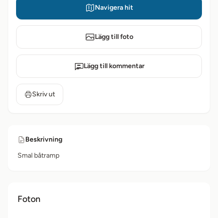
Navigera hit
Lägg till foto
Lägg till kommentar
Skriv ut
Beskrivning
Smal båtramp
Foton