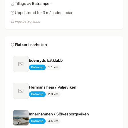
Tillagd av
Batramper
Uppdaterad för 3 månader sedan
Inga betyg ännu
Platser i närheten
Edenryds båtklubb
Ingen bild tillgänglig
Båtramp
1.1 km
Typ:
Avstånd:
Hermans heja / Valjeviken
Ingen bild tillgänglig
Båtramp
2.8 km
Typ:
Avstånd:
Innerhamnen / Sölvesborgsviken
Båtramp
3.4 km
Typ:
Avstånd: