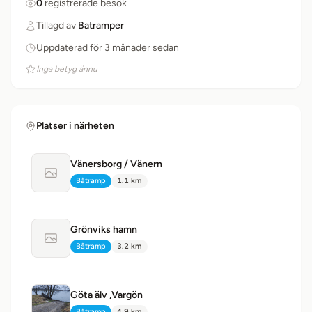
0
registrerade besök
Tillagd av
Batramper
Uppdaterad för 3 månader sedan
Inga betyg ännu
Platser i närheten
Vänersborg / Vänern
Ingen bild tillgänglig
Båtramp
1.1 km
Typ:
Avstånd:
Grönviks hamn
Ingen bild tillgänglig
Båtramp
3.2 km
Typ:
Avstånd:
Göta älv ,Vargön
Båtramp
4.9 km