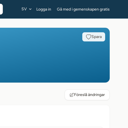
SV
Logga in
Gå med i gemenskapen gratis
Spara
Föreslå ändringar