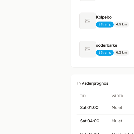
Kolpebo
Ingen bild tillgänglig
Båtramp
4.5 km
Typ:
Avstånd:
söderbärke
Ingen bild tillgänglig
Båtramp
6.2 km
Typ:
Avstånd:
Väderprognos
TID
VÄDER
Sat 01:00
Mulet
Sat 04:00
Mulet