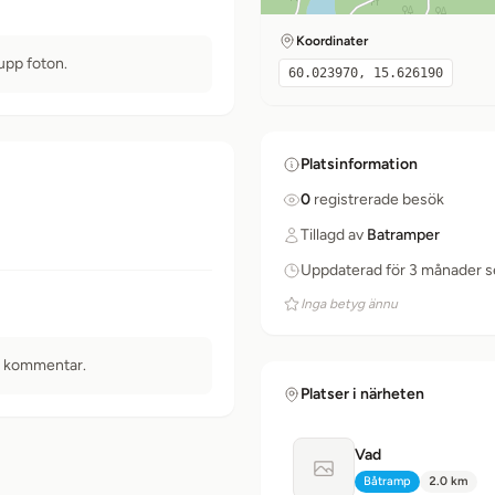
Koordinater
 upp foton.
60.023970, 15.626190
Platsinformation
0
registrerade besök
Tillagd av
Batramper
Uppdaterad för 3 månader 
Inga betyg ännu
n kommentar.
Platser i närheten
Vad
Ingen bild tillgänglig
Båtramp
2.0 km
Typ:
Avstånd: