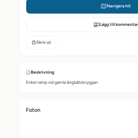
Navigera hit
Lägg till kommentar
Skriv ut
Beskrivning
Enkel ramp vid gamla ångbåtsbryggan
Foton