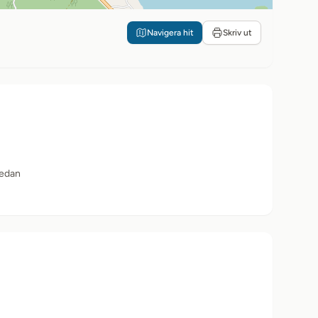
Navigera hit
Skriv ut
sedan