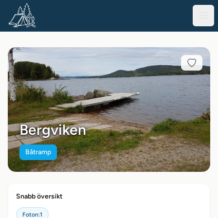
Bergviken
Båtramp
Snabb översikt
Foton:
1