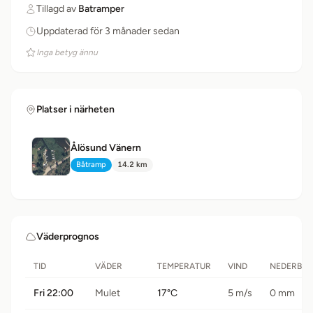
Tillagd av
Batramper
Uppdaterad för 3 månader sedan
Inga betyg ännu
Platser i närheten
Ålösund Vänern
Båtramp
14.2 km
Typ:
Avstånd:
Väderprognos
TID
VÄDER
TEMPERATUR
VIND
NEDERBÖ
Fri 22:00
Mulet
17°C
5 m/s
0 mm