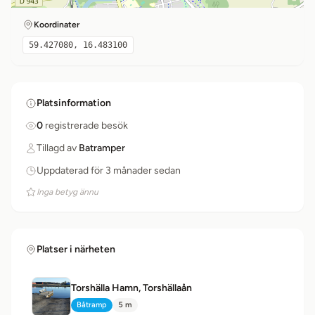
Koordinater
59.427080, 16.483100
Platsinformation
0
registrerade besök
Tillagd av
Batramper
Uppdaterad för 3 månader sedan
Inga betyg ännu
Platser i närheten
Torshälla Hamn, Torshällaån
Båtramp
5 m
Typ:
Avstånd: