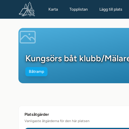
Karta
Topplistan
Lägg till plats
Kungsörs båt klubb/Mälar
Båtramp
Platsåtgärder
Vanligaste åtgärderna för den här platsen