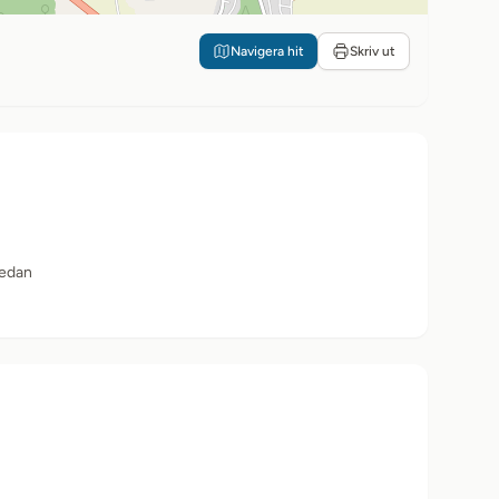
Navigera hit
Skriv ut
sedan