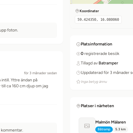
Koordinater
59.424350, 16.080060
 upp foton.
Platsinformation
0
registrerade besök
Tillagd av
Batramper
Uppdaterad för 3 månader 
för 3 månader sedan
till. Yttre ändan på
Inga betyg ännu
 till ca 160 cm djup om jag
Platser i närheten
Malmön Mälaren
Ingen bild tillgänglig
Båtramp
5.3 km
n kommentar.
Typ:
Avstånd: