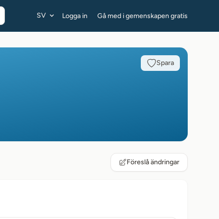
SV
Logga in
Gå med i gemenskapen gratis
Spara
Föreslå ändringar