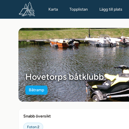
Karta
Topplistan
Lägg till plats
Hovetorps båtklubb
Båtramp
Snabb översikt
Foton:
2