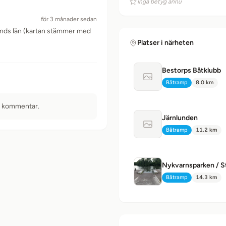
Inga betyg ännu
för 3 månader sedan
tlands län (kartan stämmer med
Platser i närheten
Bestorps Båtklubb
Ingen bild tillgänglig
Båtramp
8.0 km
Typ:
Avstånd:
n kommentar.
Järnlunden
Ingen bild tillgänglig
Båtramp
11.2 km
Typ:
Avstånd:
Nykvarnsparken / S
Båtramp
14.3 km
Typ:
Avstånd: