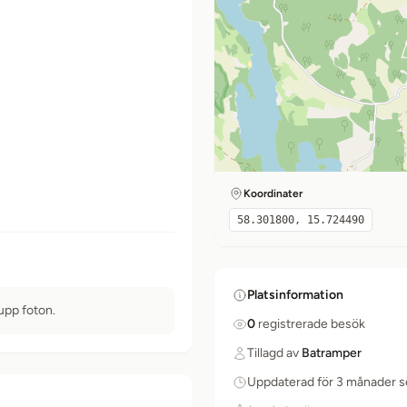
Koordinater
58.301800, 15.724490
Platsinformation
 upp foton.
0
registrerade besök
Tillagd av
Batramper
Uppdaterad för 3 månader 