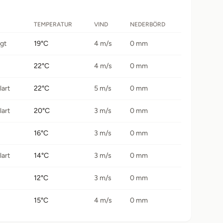
TEMPERATUR
VIND
NEDERBÖRD
igt
19°C
4 m/s
0 mm
22°C
4 m/s
0 mm
lart
22°C
5 m/s
0 mm
lart
20°C
3 m/s
0 mm
16°C
3 m/s
0 mm
lart
14°C
3 m/s
0 mm
12°C
3 m/s
0 mm
15°C
4 m/s
0 mm