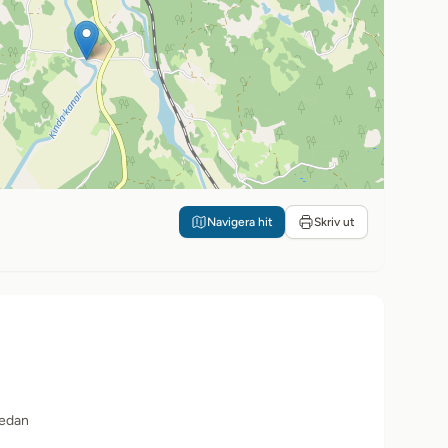
Navigera hit
Skriv ut
sedan