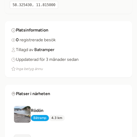
58.325430, 11.815000
Platsinformation
0
registrerade besök
Tillagd av
Batramper
Uppdaterad för 3 månader sedan
Inga betyg ännu
Platser i närheten
Rödön
Båtramp
4.3 km
Typ:
Avstånd: