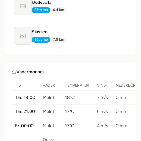
Uddevalla
Ingen bild tillgänglig
Båtramp
6.4 km
Typ:
Avstånd:
Slussen
Ingen bild tillgänglig
Båtramp
7.9 km
Typ:
Avstånd:
Väderprognos
TID
VÄDER
TEMPERATUR
VIND
NEDERBÖRD
Thu 18:00
Mulet
18°C
7 m/s
0 mm
Thu 21:00
Mulet
17°C
6 m/s
0 mm
Fri 00:00
Mulet
17°C
4 m/s
0 mm
Delvis