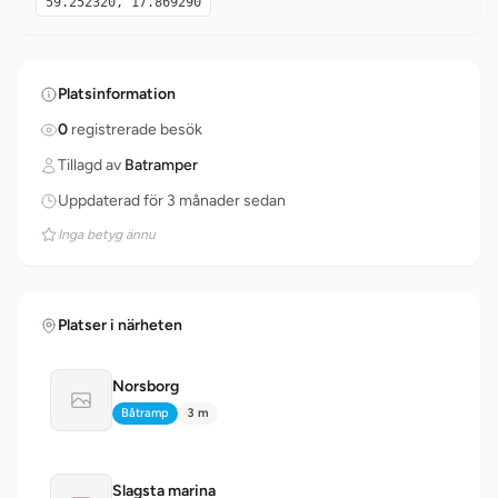
59.252320, 17.869290
Platsinformation
0
registrerade besök
Tillagd av
Batramper
Uppdaterad för 3 månader sedan
Inga betyg ännu
Platser i närheten
Norsborg
Ingen bild tillgänglig
Båtramp
3 m
Typ:
Avstånd:
Slagsta marina