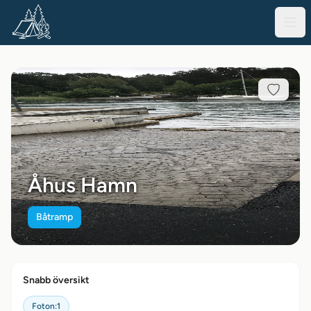
Åhus Hamn
Båtramp
Snabb översikt
Foton:
1