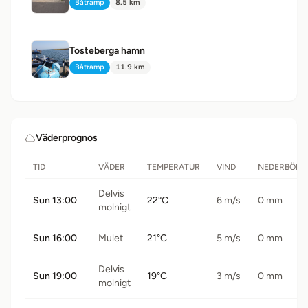
Båtramp
8.5 km
Typ:
Avstånd:
Tosteberga hamn
Båtramp
11.9 km
Typ:
Avstånd:
Väderprognos
TID
VÄDER
TEMPERATUR
VIND
NEDERBÖRD
Delvis
Sun 13:00
22°C
6 m/s
0 mm
molnigt
Sun 16:00
Mulet
21°C
5 m/s
0 mm
Delvis
Sun 19:00
19°C
3 m/s
0 mm
molnigt