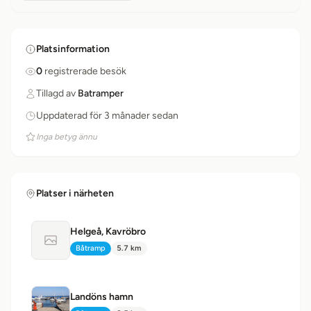
Platsinformation
0
registrerade besök
Tillagd av
Batramper
Uppdaterad för 3 månader sedan
Inga betyg ännu
Platser i närheten
Helgeå, Kavröbro
Ingen bild tillgänglig
Båtramp
5.7 km
Typ:
Avstånd:
Landöns hamn