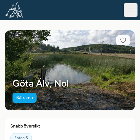
Göta Älv, Nol
Båtramp
Snabb översikt
Foton:
5