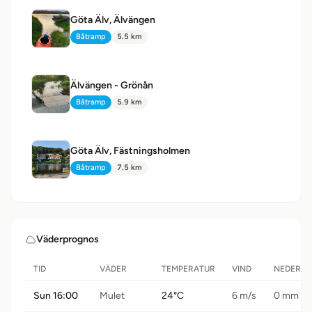
Göta Älv, Älvängen
Båtramp
5.5 km
Typ:
Avstånd:
Älvängen - Grönån
Båtramp
5.9 km
Typ:
Avstånd:
Göta Älv, Fästningsholmen
Båtramp
7.5 km
Typ:
Avstånd:
Väderprognos
TID
VÄDER
TEMPERATUR
VIND
NEDERB
Sun 16:00
Mulet
24°C
6 m/s
0 mm