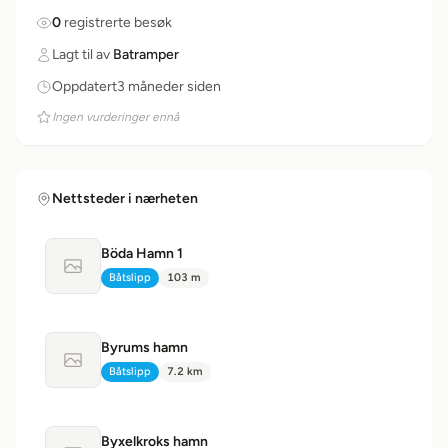
0
registrerte besøk
Lagt til av
Batramper
Oppdatert3 måneder siden
Ingen vurderinger ennå
Nettsteder i nærheten
Böda Hamn 1
Ingen bilde tilgjengelig
Båtslipp
103 m
Type:
Avstand:
Byrums hamn
Ingen bilde tilgjengelig
Båtslipp
7.2 km
Type:
Avstand:
Byxelkroks hamn