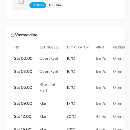
Ingen bilde tilgjengelig
Båtslipp
10.6 km
Type:
Avstand:
Værmelding
TID
BETINGELSE
TEMPERATUR
VIND
NEDBØR
Sat 00:00
Overskyet
16°C
6 m/s
0 mm
Sat 03:00
Overskyet
16°C
6 m/s
0 mm
Stort sett
Sat 06:00
15°C
5 m/s
0 mm
klart
Sat 09:00
Klar
17°C
5 m/s
0 mm
Sat 12:00
Klar
20°C
4 m/s
0 mm
Sat 15:00
Klar
22°C
4 m/s
0 mm