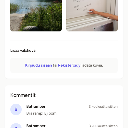
Lisää valokuva
Kirjaudu sisään
tai
Rekisteröidy
ladata kuvia.
Kommentit
Batramper
3 kuukautta sitten
B
Bra ramp! Ej bom
Batramper
3 kuukautta sitten