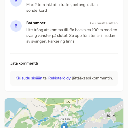
B
Max 2 tom inkl bil o trailer, betongplattan
sönderkörd
Batramper
3 kuukautta sitten
B
Lite trång att komma till, får backa ca 100 m med en
sväng vänster på slutet. Se upp för stenar i insidan
av svängen. Parkering finns.
Jätä kommentti
Kirjaudu sisään
tai
Rekisteröidy
jättääksesi kommentin.