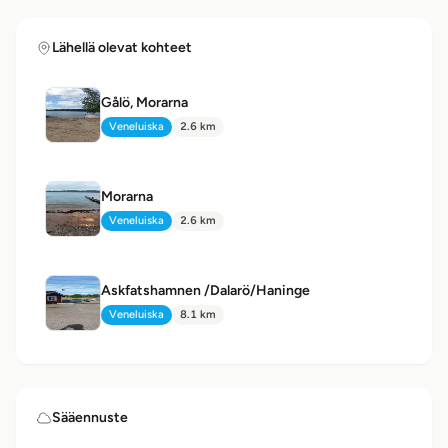
Lähellä olevat kohteet
Gålö, Morarna
Veneluiska
2.6 km
Tyyppi:
Etäisyys:
Morarna
Veneluiska
2.6 km
Tyyppi:
Etäisyys:
Askfatshamnen /Dalarö/Haninge
Veneluiska
8.1 km
Tyyppi:
Etäisyys:
Sääennuste