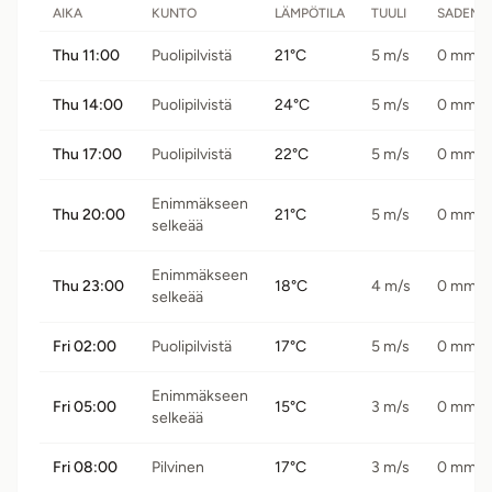
AIKA
KUNTO
LÄMPÖTILA
TUULI
SADEMÄ
Thu 11:00
Puolipilvistä
21°C
5 m/s
0 mm
Thu 14:00
Puolipilvistä
24°C
5 m/s
0 mm
Thu 17:00
Puolipilvistä
22°C
5 m/s
0 mm
Enimmäkseen
Thu 20:00
21°C
5 m/s
0 mm
selkeää
Enimmäkseen
Thu 23:00
18°C
4 m/s
0 mm
selkeää
Fri 02:00
Puolipilvistä
17°C
5 m/s
0 mm
Enimmäkseen
Fri 05:00
15°C
3 m/s
0 mm
selkeää
Fri 08:00
Pilvinen
17°C
3 m/s
0 mm