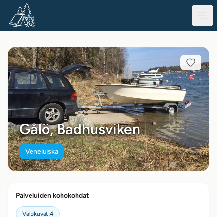
Gålö, Badhusviken
Veneluiska
Palveluiden kohokohdat
Valokuvat:
4