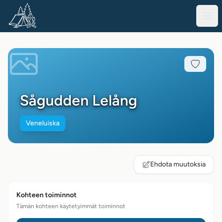
Sågudden Lelång
Veneluiska
Ehdota muutoksia
Kohteen toiminnot
Tämän kohteen käytetyimmät toiminnot