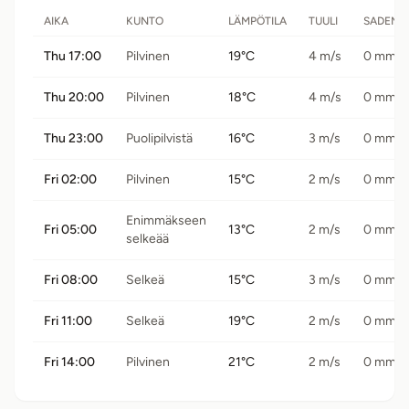
AIKA
KUNTO
LÄMPÖTILA
TUULI
SADEMÄ
Thu 17:00
Pilvinen
19°C
4 m/s
0 mm
Thu 20:00
Pilvinen
18°C
4 m/s
0 mm
Thu 23:00
Puolipilvistä
16°C
3 m/s
0 mm
Fri 02:00
Pilvinen
15°C
2 m/s
0 mm
Enimmäkseen
Fri 05:00
13°C
2 m/s
0 mm
selkeää
Fri 08:00
Selkeä
15°C
3 m/s
0 mm
Fri 11:00
Selkeä
19°C
2 m/s
0 mm
Fri 14:00
Pilvinen
21°C
2 m/s
0 mm