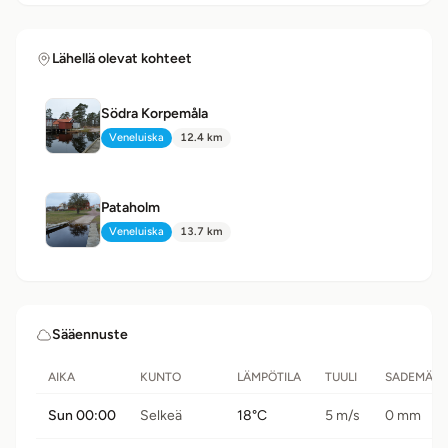
Lähellä olevat kohteet
Södra Korpemåla
Veneluiska
12.4 km
Tyyppi:
Etäisyys:
Pataholm
Veneluiska
13.7 km
Tyyppi:
Etäisyys:
Sääennuste
AIKA
KUNTO
LÄMPÖTILA
TUULI
SADEMÄÄ
Sun 00:00
Selkeä
18°C
5 m/s
0 mm