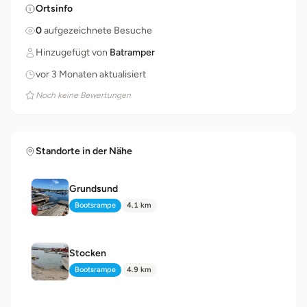
Ortsinfo
0
aufgezeichnete Besuche
Hinzugefügt von
Batramper
vor 3 Monaten aktualisiert
Noch keine Bewertungen
Standorte in der Nähe
Grundsund
Bootsrampe
4.1 km
Typ:
Distanz:
Stocken
Bootsrampe
4.9 km
Typ:
Distanz: