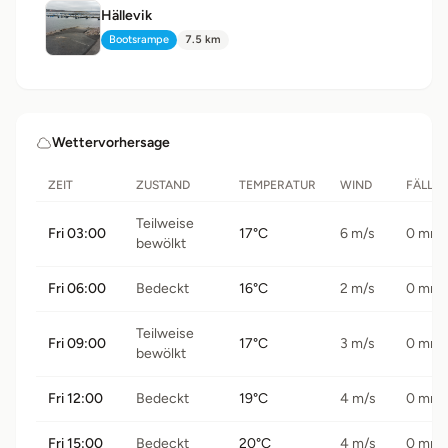
Hällevik
Bootsrampe
7.5 km
Typ:
Distanz:
Wettervorhersage
ZEIT
ZUSTAND
TEMPERATUR
WIND
FÄLLU
Teilweise
Fri 03:00
17°C
6 m/s
0 mm
bewölkt
Fri 06:00
Bedeckt
16°C
2 m/s
0 mm
Teilweise
Fri 09:00
17°C
3 m/s
0 mm
bewölkt
Fri 12:00
Bedeckt
19°C
4 m/s
0 mm
Fri 15:00
Bedeckt
20°C
4 m/s
0 mm